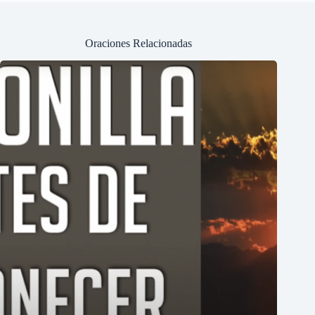
Oraciones Relacionadas
Tu Nombre
Email
Tu Teléfono
País
Asunto
Escríbenos tu necesidad, solicitud o mensaje y con
gusto te responderemos