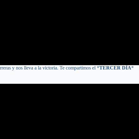
ras y nos lleva a la victoria. Te compartimos el *
TERCER DÍA
*