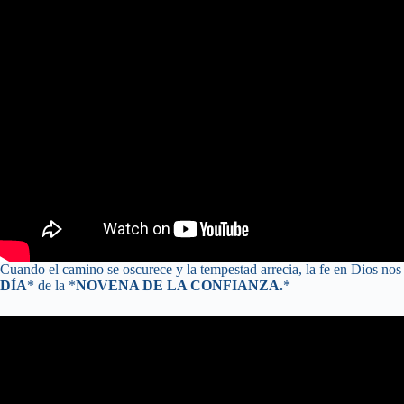
Cuando el camino se oscurece y la tempestad arrecia, la fe en Dios nos 
DÍA
* de la *
NOVENA DE LA CONFIANZA.
*