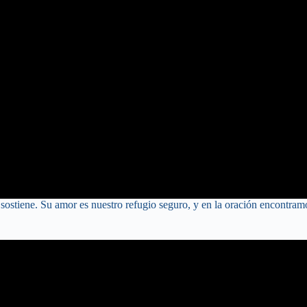
sostiene. Su amor es nuestro refugio seguro, y en la oración encontramo