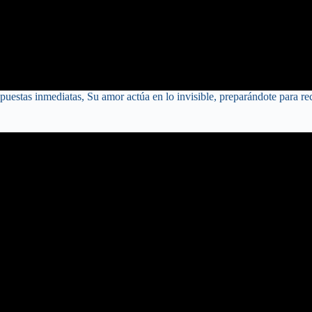
estas inmediatas, Su amor actúa en lo invisible, preparándote para re