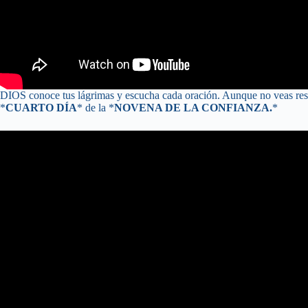
DIOS conoce tus lágrimas y escucha cada oración. Aunque no veas respu
*
CUARTO DÍA
* de la *
NOVENA DE LA CONFIANZA.
*