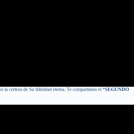
s la certeza de Su fidelidad eterna. Te compartimos el *
SEGUNDO