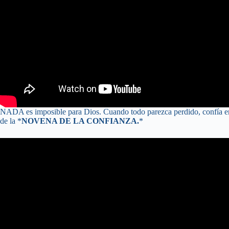
NADA es imposible para Dios. Cuando todo parezca perdido, confía en 
de la *
NOVENA DE LA CONFIANZA.
*