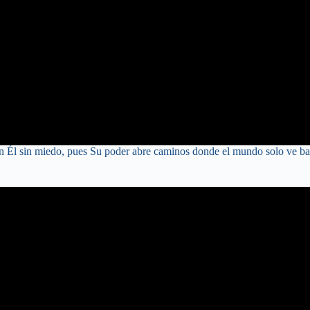
He leído y acepto la Política de Privacidad
Ver Política de Privacidad
Él sin miedo, pues Su poder abre caminos donde el mundo solo ve barre