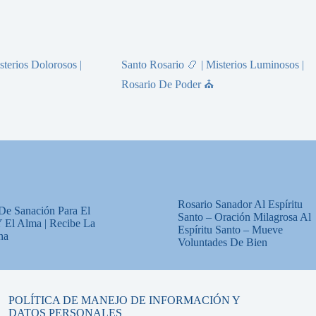
sterios Dolorosos |
Santo Rosario 📿 | Misterios Luminosos |
Rosario De Poder ⛪
Rosario Sanador Al Espíritu
De Sanación Para El
Santo – Oración Milagrosa Al
 El Alma | Recibe La
Espíritu Santo – Mueve
na
Voluntades De Bien
POLÍTICA DE MANEJO DE INFORMACIÓN Y
DATOS PERSONALES