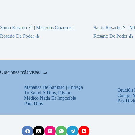
Santo Rosario 📿 | Misterios Gozosos |
Santo Rosario 📿 | Mi
Rosario De Poder ⛪
Rosario De Poder ⛪
Oraciones más vistas
Mañanas De Sanidad | Entrega
Oración 
Tu Salud A Dios, Divino
Cuerpo Y
Médico Nada Es Imposible
Paz Divi
Para Dios