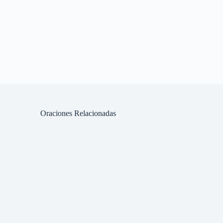
Asunto
Escríbenos tu necesidad, solicitud o mensaje y con gusto te responderemos
Oraciones Relacionadas
He leído y acepto la Política de Privacidad
Ver Política de Privacidad