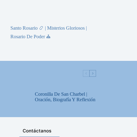
Santo Rosario 📿 | Misterios Gloriosos |
Rosario De Poder ⛪
Coronilla De San Charbel |
Oración, Biografía Y Reflexión
Contáctanos