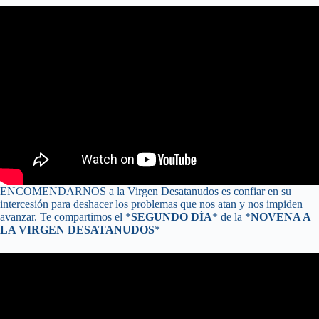
ENCOMENDARNOS a la Virgen Desatanudos es confiar en su
intercesión para deshacer los problemas que nos atan y nos impiden
avanzar. Te compartimos el *
SEGUNDO DÍA
* de la *
NOVENA A
LA VIRGEN DESATANUDOS
*