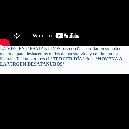
LA VIRGEN DESATANUDOS nos enseña a confiar en su poder
maternal para deshacer los nudos de nuestra vida y conducirnos a la
libertad. Te compartimos el *
TERCER DÍA
* de la *
NOVENA A
LA VIRGEN DESATANUDOS
*