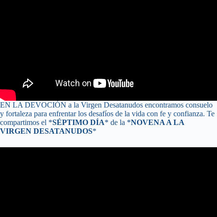
EN LA DEVOCIÓN a la Virgen Desatanudos encontramos consuelo
y fortaleza para enfrentar los desafíos de la vida con fe y confianza. Te
compartimos el *
SÉPTIMO DÍA
* de la *
NOVENA A LA
VIRGEN DESATANUDOS
*