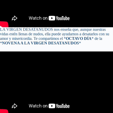
LA VIRGEN DESATANUDOS nos enseña que, aunque nuestras
vidas estén llenas de nudos, ella puede ayudarnos a desatarlos con su
amor y misericordia. Te compartimos el *
OCTAVO DÍA
* de la
*
NOVENA A LA VIRGEN DESATANUDOS
*