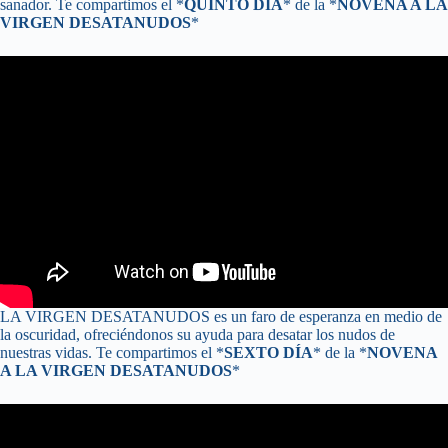
sanador. Te compartimos el *
QUINTO DÍA
* de la *
NOVENA A LA
VIRGEN DESATANUDOS
*
Asunto
Escríbenos tu necesidad, solicitud o mensaje y con
gusto te responderemos
LA VIRGEN DESATANUDOS es un faro de esperanza en medio de
He leído y acepto la Política de Privacidad
la oscuridad, ofreciéndonos su ayuda para desatar los nudos de
Ver Política de Privacidad
nuestras vidas. Te compartimos el *
SEXTO DÍA
* de la *
NOVENA
A LA VIRGEN DESATANUDOS
*